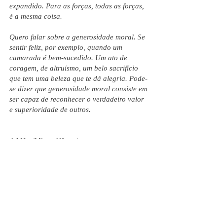
expandido. Para as forças, todas as forças,
é a mesma coisa.
Quero falar sobre a generosidade moral. Se
sentir feliz, por exemplo, quando um
camarada é bem-sucedido. Um ato de
coragem, de altruísmo, um belo sacrifício
que tem uma beleza que te dá alegria. Pode-
se dizer que generosidade moral consiste em
ser capaz de reconhecer o verdadeiro valor
e superioridade de outros.
A Mãe (Mirra Alfassa)
Generosidade (Significado espiritual da flor
dado pela Mãe)
Nome científico: Impatiens balsamina
* Special Number on The Mother's Symbol. Reprint from:
All India Magazine, February 2014. A Monthly Magazine