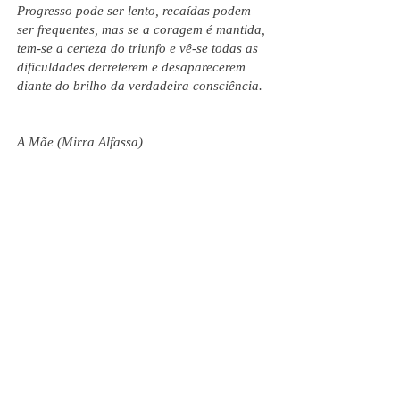
Progresso pode ser lento, recaídas podem
ser frequentes, mas se a coragem é mantida,
tem-se a certeza do triunfo e vê-se todas as
dificuldades derreterem e desaparecerem
diante do brilho da verdadeira consciência.
A Mãe (Mirra Alfassa)
Coragem (Significado espiritual da flor
dado pela Mãe)
Nome científico: Calotropis gigantea
* Special Number on The Mother's Symbol. Reprint from:
All India Magazine, February 2014. A Monthly Magazine
of Sri Aurobindo Society, Puducherry. Tradução: Larissa
Montandon.
voltar