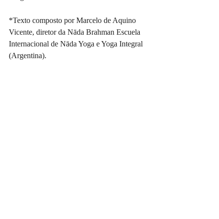
*Texto composto por Marcelo de Aquino 
Vicente, diretor da Nāda Brahman Escuela 
Internacional de Nāda Yoga e Yoga Integral 
(Argentina).
Foto: Michelle Parron
Curso Introdutório realizado em Maio 2019 
- Belo Horizonte/MG.