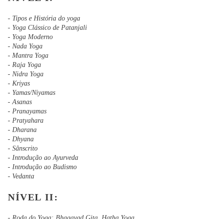
- Tipos e História do yoga
- Yoga Clássico de Patanjali
- Yoga Moderno
- Nada Yoga
- Mantra Yoga
- Raja Yoga
- Nidra Yoga
- Kriyas
- Yamas/Niyamas
- Asanas
- Pranayamas
- Pratyahara
- Dharana
- Dhyana
- Sânscrito
- Introdução ao Ayurveda
- Introdução ao Budismo
- Vedanta
NÍVEL II:
- Roda do Yoga: Bhagavad Gita, Hatha Yoga,