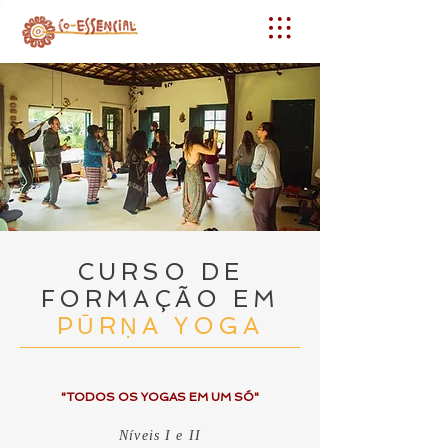
CURSO DE
FORMAÇÃO EM
PŪRṆA YOGA
"TODOS OS YOGAS EM UM SÓ"
Níveis I e II