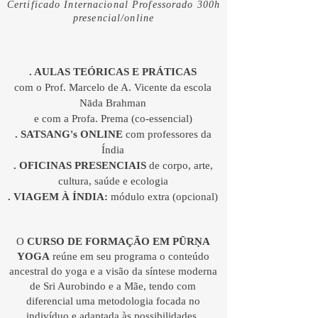
Certificado Internacional
Professorado 300h
presencial/online
. AULAS TEÓRICAS E PRÁTICAS
com o Prof. Marcelo de A. Vicente da escola
Nāda Brahman
e
com a Profa. Prema (co-essencial)
. SATSANG's ONLINE
com professores da
Índia
. OFICINAS PRESENCIAIS
de corpo, arte,
cultura, saúde e ecologia
. VIAGEM À ÍNDIA:
módulo extra (opcional)
O
CURSO DE FORMAÇÃO EM PŪRṆA
YOGA
reúne em seu programa o conteúdo
ancestral do yoga e a visão da síntese moderna
de Sri Aurobindo e a Mãe, tendo com
diferencial uma metodologia focada no
indivíduo e adaptada às possibilidades,